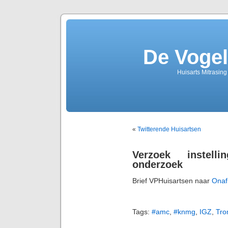
De Vogel
Huisarts Mitrasin
«
Twitterende Huisartsen
Verzoek instelli
onderzoek
Brief VPHuisartsen naar
Onaf
Tags:
#amc
,
#knmg
,
IGZ
,
Tr