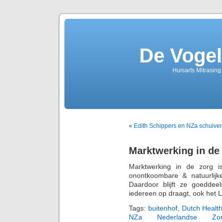
De Vogel
Huisarts Mitrasin
«
Edith Schippers en NZa schuiven 
Marktwerking in d
Marktwerking in de zorg i
onontkoombare & natuurlijke
Daardoor blijft ze goeddeel
iedereen op draagt, ook het 
Tags:
buitenhof
,
Dutch Health
NZa Nederlandse Zorgau