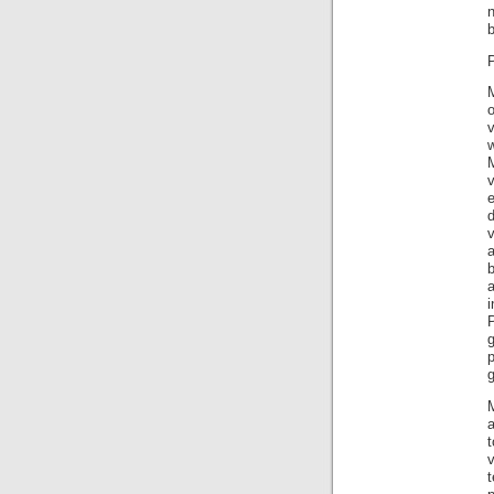
n
b
P
e
i
p
M
t
v