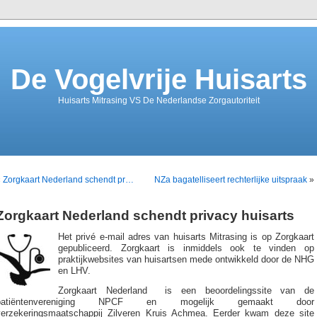
De Vogelvrije Huisarts
Huisarts Mitrasing VS De Nederlandse Zorgautoriteit
«
Zorgkaart Nederland schendt pr…
NZa bagatelliseert rechterlijke uitspraak
»
Zorgkaart Nederland schendt privacy huisarts
Het privé e-mail adres van huisarts Mitrasing is op Zorgkaart
gepubliceerd. Zorgkaart is inmiddels ook te vinden op
praktijkwebsites van huisartsen mede ontwikkeld door de NHG
en LHV.
Zorgkaart Nederland is een beoordelingssite van de
patiëntenvereniging NPCF en mogelijk gemaakt door
verzekeringsmaatschappij Zilveren Kruis Achmea. Eerder kwam deze site