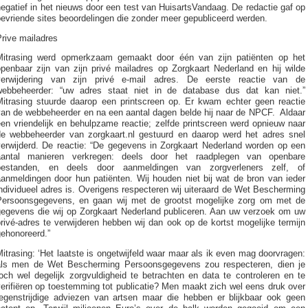
egatief in het nieuws door een test van HuisartsVandaag. De redactie gaf op
evriende sites beoordelingen die zonder meer gepubliceerd werden.
rive mailadres
Mitrasing werd opmerkzaam gemaakt door één van zijn patiënten op het
openbaar zijn van zijn privé mailadres op Zorgkaart Nederland en hij wilde
verwijdering van zijn privé e-mail adres. De eerste reactie van de
webbeheerder: “uw adres staat niet in de database dus dat kan niet.”
Mitrasing stuurde daarop een printscreen op. Er kwam echter geen reactie
van de webbeheerder en na een aantal dagen belde hij naar de NPCF. Aldaar
en vriendelijk en behulpzame reactie; zelfde printscreen werd opnieuw naar
de webbeheerder van zorgkaart.nl gestuurd en daarop werd het adres snel
verwijderd. De reactie: “De gegevens in Zorgkaart Nederland worden op een
aantal manieren verkregen: deels door het raadplegen van openbare
bestanden, en deels door aanmeldingen van zorgverleners zelf, of
aanmeldingen door hun patiënten. Wij houden niet bij wat de bron van ieder
ndividueel adres is. Overigens respecteren wij uiteraard de Wet Bescherming
Persoonsgegevens, en gaan wij met de grootst mogelijke zorg om met de
gegevens die wij op Zorgkaart Nederland publiceren. Aan uw verzoek om uw
rivé-adres te verwijderen hebben wij dan ook op de kortst mogelijke termijn
gehonoreerd.”
itrasing: ‘Het laatste is ongetwijfeld waar maar als ik even mag doorvragen:
als men de Wet Bescherming Persoonsgegevens zou respecteren, dien je
och wel degelijk zorgvuldigheid te betrachten en data te controleren en te
erifiëren op toestemming tot publicatie? Men maakt zich wel eens druk over
tegenstrijdige adviezen van artsen maar die hebben er blijkbaar ook geen