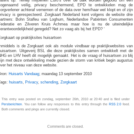
patent op. Terwijl miljoenen Euro’s over de balk worden gegooid om een
zogenaamd veilig, privacy beschermend, EPD te ontwikkelen mag de
orgverlener achteraf vernemen of de data over hem/haar wel klopt en of zijn
privacy is gerespecteerd. Zorgkaart Nederland kent volgens de website drie
partners: Bohn Stafleu van Loghum, Nederlandse Patiënten Consumenten
Federatie en Zilveren Kruis Achmea maar hoe is nu de uiteindelijke
erantwoordelijkheid geregeld? Net zo vaag als bij het EPD? ‘
orgkaart op praktijksites huisartsen
Inmiddels is de Zorgkaart ook als module vindbaar op praktijkwebsites van
huisartsen. Uitgeverij BSL die deze praktijksites samen ontwikkelt met de
HG en LHV heeft dit mogelijk gemaakt. Het is de vraag of huisartsen zo blij
zijn met deze ontwikkeling mede gezien de storm van kritiek begin augustus
ver het niveau van deze website.
Bron:
Huisarts Vandaag
; maandag 13 september 2010
Tags:
huisarts
,
Privacy
,
schending
,
Zorgkaart
This entry was posted on zondag, september 26th, 2010 at 20:40 and is filed under
Persberichten
. You can follow any responses to this entry through the
RSS 2.0
feed.
Both comments and pings are currently closed.
Comments are closed.