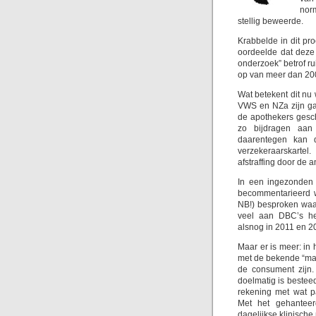
nor
stellig beweerde.
Krabbelde in dit pr
oordeelde dat deze 
onderzoek” betrof r
op van meer d
Wat betekent dit nu
VWS en NZa zijn ga
de apothekers gesc
zo bijdragen aan 
daarentegen kan 
verzekeraarskartel
afstraffing door de
In een ingezonden 
becommentarieerd w
NB!) besproken waar
veel aan DBC’s he
alsnog in 2011 en 2
Maar er is meer: in
met de bekende “man
de consument zijn.
doelmatig is bestee
rekening met wat pa
Met het gehanteer
dagelijkse klinische r