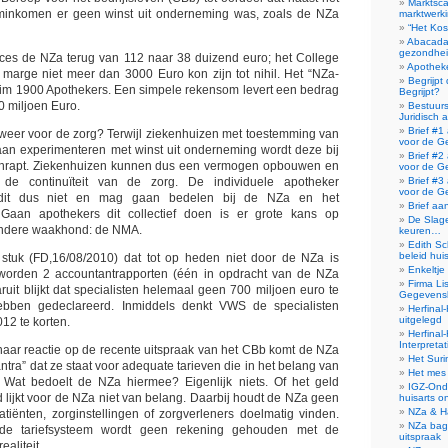
Marktsca
minkomen er geen winst uit onderneming was, zoals de NZa
marktwerki
“Het Ko
Abacada
gezondhei
oces de NZa terug van 112 naar 38 duizend euro; het College
Apotheke
marge niet meer dan 3000 Euro kon zijn tot nihil. Het “NZa-
Begrijpt
uim 1900 Apothekers. Een simpele rekensom levert een bedrag
Begrijpt?
an 200 miljoen Euro.
Bestuur
Juridisch 
Brief #1
 weer voor de zorg? Terwijl ziekenhuizen met toestemming van
voor de G
an experimenteren met winst uit onderneming wordt deze bij
Brief #2
hrapt. Ziekenhuizen kunnen dus een vermogen opbouwen en
voor de G
de continuïteit van de zorg. De individuele apotheker
Brief #3
voor de G
dit dus niet en mag gaan bedelen bij de NZa en het
Brief aa
. Gaan apothekers dit collectief doen is er grote kans op
De Slage
 andere waakhond: de NMA.
keuren…
Edith Sc
beleid hui
stuk (FD,16/08/2010) dat tot op heden niet door de NZa is
Enkeltje
orden 2 accountantrapporten (één in opdracht van de NZa
Firma Li
uit blijkt dat specialisten helemaal geen 700 miljoen euro te
Gegevensb
bben gedeclareerd. Inmiddels denkt VWS de specialisten
Herfinal
uitgelegd
012 te korten.
Herfinal
Interpretat
 haar reactie op de recente uitspraak van het CBb komt de NZa
Het Sur
tra” dat ze staat voor adequate tarieven die in het belang van
Het mes 
 Wat bedoelt de NZa hiermee? Eigenlijk niets. Of het geld
IGZ-Ond
d lijkt voor de NZa niet van belang. Daarbij houdt de NZa geen
huisarts 
NZa & Ha
tiënten, zorginstellingen of zorgverleners doelmatig vinden.
NZa bagat
de tariefsysteem wordt geen rekening gehouden met de
uitspraak
ealiteit.