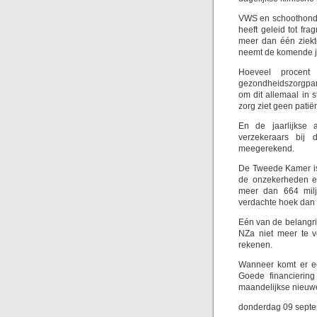
VWS en schoothondj
heeft geleid tot fr
meer dan één ziekt
neemt de komende ja
Hoeveel procent
gezondheidszorgpan
om dit allemaal in
zorg ziet geen patiën
En de jaarlijkse 
verzekeraars bij
meegerekend.
De Tweede Kamer i
de onzekerheden en
meer dan 664 miljo
verdachte hoek dan e
Eén van de belangri
NZa niet meer te v
rekenen.
Wanneer komt er e
Goede financierin
maandelijkse nieuwe
donderdag 09 sept