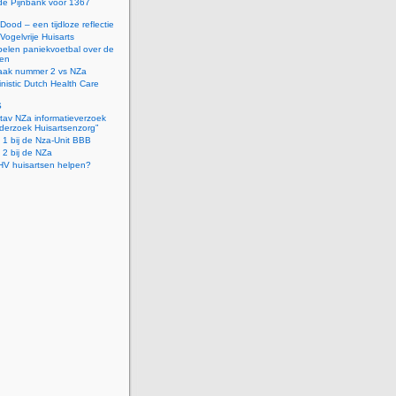
de Pijnbank voor 1367
Dood – een tijdloze reflectie
Vogelvrije Huisarts
 spelen paniekvoetbal over de
ven
aak nummer 2 vs NZa
inistic Dutch Health Care
S
tav NZa informatieverzoek
derzoek Huisartsenzorg”
r. 1 bij de Nza-Unit BBB
. 2 bij de NZa
HV huisartsen helpen?