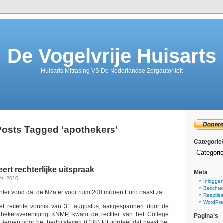
De Vogelvrije Huisarts
Huisarts Mitrasing VS De Nederlandse Zorgautoriteit
Posts Tagged ‘apothekers’
Categorie
ert rechterlijke uitspraak
Meta
h, 2010
Inlogge
Bericht
ter vond dat de NZa er voor ruim 200 miljoen Euro naast zat.
Reactie
WordPre
het recente vonnis van 31 augustus, aangespannen door de
thekersvereniging KNMP, kwam de rechter van het College
Pagina's
Beroep voor het bedrijfsleven (CBb) tot oordeel dat naast het