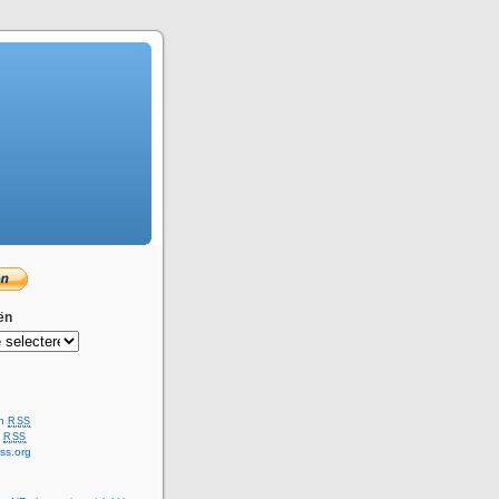
ën
n
en
RSS
s
RSS
ss.org