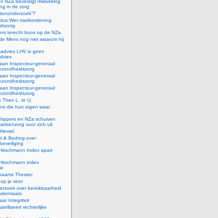
n NZa bevestigt mislukking
ng in de zorg
stenonderzoek”?
bra:Wet marktordening
dszorg
rs terecht boos op de NZa
 de Mens nog niet waarom hij
sadvies LHV is geen
advies
 aan Inspecteur-generaal
ezondheidszorg
 aan Inspecteur-generaal
ezondheidszorg
 aan Inspecteur-generaal
ezondheidszorg
n Theo L. te U.
rs die hun eigen waar
hippers en NZa schuiven
sartsenzorg voor zich uit
 Hemel
st & Bedrog over
eveiliging
-Hirschmann Index apart
-Hirschmann index
ie
inaams Theater
op je strot
erzoek over bereikbaarheid
ondermaats
ar Integriteit
elliseert rechterlijke