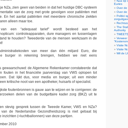
NZa op 
Euries
e NZa, zien geen van beiden in dat het huidige DBC-systeem
Over de 
agmentatie van de zorg met grote gevolgen voor patiënten met
Over de 
Politici
e. En het aantal patiënten met meerdere chronische ziekten
zorguitga
ren alleen maar toe.
Rechtsz
The Stal
 van een “adequaat tarief” wordt besteed aan het
Authority
opticum: controleapparaten, dure managers en tussenlagen
TWEET
 stand te houden? Tweederde van de mensen werkzaam in de
Verweer 
“Kostenon
t!
Visite N
Visite Nr
administratiekosten van meer dan één miljard Euro, die
Wil de L
 de burger in rekening brengen, hebben we niet eens
s gewaarschuwd: de Algemene Rekenkamer constateerde dat
 fouten in het financiële jaarverslag van VWS oplopen tot
en. Dat lijkt dus, voor media en burger, uit een minder
en kritische noot van een apotheker, huisarts of specialist.
jkste foutenbronnen is gauw aan te wijzen en te corrigeren: de
erzoeken delen van de budgettaire kader zorg (BKZ) uit te
en stevig gesprek tussen de Tweede Kamer, VWS en NZa?
g van de Nederlandse Gezondheidszorg is niet gebaat bij
 inzichten (=luchtballonnen) van deze partijen.
ember 2010