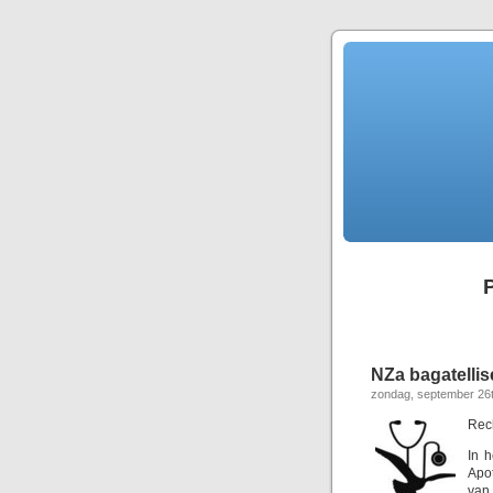
NZa bagatellise
zondag, september 26t
Rech
In 
Apo
van 