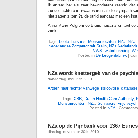
Ik ervaar het als zeer bewonderenswaardig dat ee
zonder achterban (waar waren al die sympathisa
niet zagen zitten ?), de strijd aangaat met een ins
Anne Marie Pelgrom-de Bruin, huisarts en toehoord
zaak
Tags:
boete
,
huisarts
,
Mensenrechten
,
NZa
,
NZa D
Nederlandse Zorgautoriteit Stalin
,
NZa Nederlandse
VWS
,
waterboarding
,
Wm
Posted in
De Leugenfabriek
|
Com
NZa wordt knettergek van de psychia
donderdag, mei 19th, 2011
Artsen naar rechter vanwege ‘risicovolle’ database
Tags:
CBB
,
Dutch Health Care Authority
,
Mensenrechten
,
NZa
,
Schippers
,
vrije psych
Posted in
NZA
|
Comments
NZa op de Pijnbank voor 1367 Euries
dinsdag, november 30th, 2010